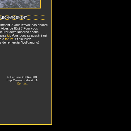
ELECHARGEMENT
mment ? Vous n'avez pas encore
s Alpes de l'Est ? Pour vous
ocurer cette superbe scène
iquez
ici
. Vous pouvez aussi réagir
r le
forum
. Et n'oubliez
s de remercier Wolfgang ;o)
© Fan site 2006-2008
http://www.condorsim.fr
Contact