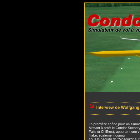
Interview de Wolfgang 
La première scène pour un simulate
Mettant à profit le Condor Scenery 
Faits et Chiffres), apportent une 
Hake, également connu
sous le pseudo de "Mosquito" sur l