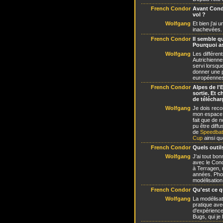
French Condor
Avant Condo
vol ?
Wolfgang
Et bien j'ai
inachevées. 
French Condor
Il semble qu
Pourquoi as
Wolfgang
Les différen
Autrichiennes
servi lorsque
donner une p
européenne
French Condor
Alpes de l'
sortie. Et 
de téléchar
Wolfgang
Je dois reco
mon espace d
fait que de 
pu être diffu
de
Speedbat
Cup
ainsi q
French Condor
Quels outils
Wolfgang
J'ai tout bon
avec le Cond
à Terragen, u
années. Phot
modélisation
French Condor
Qu'est ce qu
Wolfgang
La modélisati
pratique ave
d'expérience
Bugs, qui je