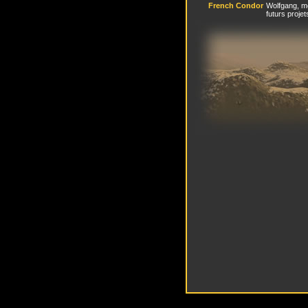
French Condor
Wolfgang, m
futurs projet