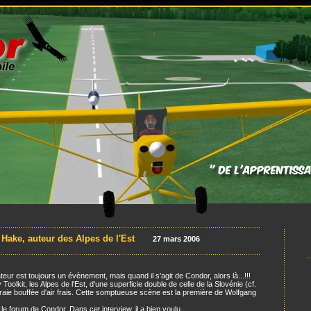
Hake, auteur des Alpes de l'Est
.....
27 mars 2006
ur est toujours un évènement, mais quand il s'agit de Condor, alors là...!!!
Toolkit, les Alpes de l'Est, d'une superficie double de celle de la Slovénie (cf.
vraie bouffée d'air frais. Cette somptueuse scène est la première de Wolfgang
e forum de Condor. Dans cet interview, il a bien voulu