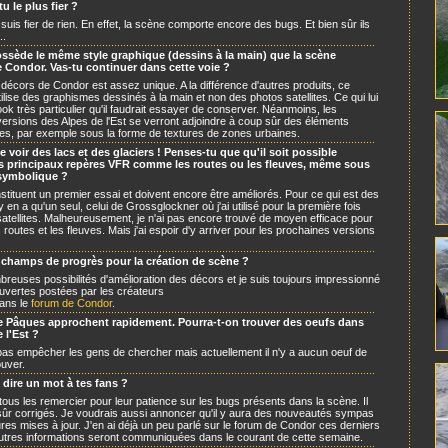
u le plus fier ?
e suis fier de rien. En effet, la scène comporte encore des bugs. Et bien sûr ils
..
ssède le même style graphique (dessins à la main) que la scène
e Condor. Vas-tu continuer dans cette voie ?
 décors de Condor est assez unique. A la différence d'autres produits, ce
tilise des graphismes dessinés à la main et non des photos satellites. Ce qui lui
ook très particulier qu'il faudrait essayer de conserver. Néanmoins, les
ersions des Alpes de l'Est se verront adjoindre à coup sûr des éléments
tes, par exemple sous la forme de textures de zones urbaines.
e voir des lacs et des glaciers ! Penses-tu que qu'il soit possible
es principaux repères VFR comme les routes ou les fleuves, même sous
symbolique ?
stituent un premier essai et doivent encore être améliorés. Pour ce qui est des
n'y en a qu'un seul, celui de Grossglockner où j'ai utilisé pour la première fois
atellites. Malheureusement, je n'ai pas encore trouvé de moyen efficace pour
s routes et les fleuves. Mais j'ai espoir d'y arriver pour les prochaines versions
 champs de progrès pour la création de scène ?
mbreuses possibilités d'amélioration des décors et je suis toujours impressionné
uvertes postées par les créateurs
ans le
forum de Condor
.
e Pâques approchent rapidement. Pourra-t-on trouver des oeufs dans
 l'Est ?
as empêcher les gens de chercher mais actuellement il n'y a aucun oeuf de
uver.
 dire un mot à tes fans ?
tous les remercier pour leur patience sur les bugs présents dans la scène. Il
sûr corrigés. Je voudrais aussi annoncer qu'il y aura des nouveautés sympas
ures mises à jour. J'en ai déjà un peu parlé sur le forum de Condor ces derniers
utres informations seront communiquées dans le courant de cette semaine.