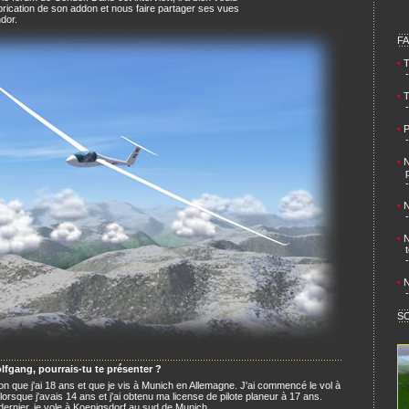
brication de son addon et nous faire partager ses vues
dor.
FA
T
•
...
T
•
...
P
•
...
N
•
...
...
N
•
...
N
•
...
...
N
•
...
S
fgang, pourrais-tu te présenter ?
on que j'ai 18 ans et que je vis à Munich en Allemagne. J'ai commencé le vol à
 lorsque j'avais 14 ans et j'ai obtenu ma license de pilote planeur à 17 ans.
 dernier, je vole à Koenigsdorf au sud de Munich.