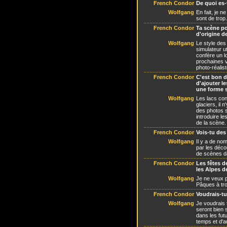
French Condor
De quoi es-t
Wolfgang
En fait, je n
sont de trop.
French Condor
Ta scène po
d'origine d
Wolfgang
Le style des
simulateur u
confère un l
prochaines v
photo-réalis
French Condor
C'est bon d
d'ajouter l
une forme 
Wolfgang
Les lacs con
glaciers, il 
des photos s
introduire le
de la scène.
French Condor
Vois-tu des
Wolfgang
Il y a de no
par les déco
de scènes d
French Condor
Les fêtes d
les Alpes de
Wolfgang
Je ne veux p
Pâques à tro
French Condor
Voudrais-tu
Wolfgang
Je voudrais 
seront bien 
dans les fut
temps et d'a