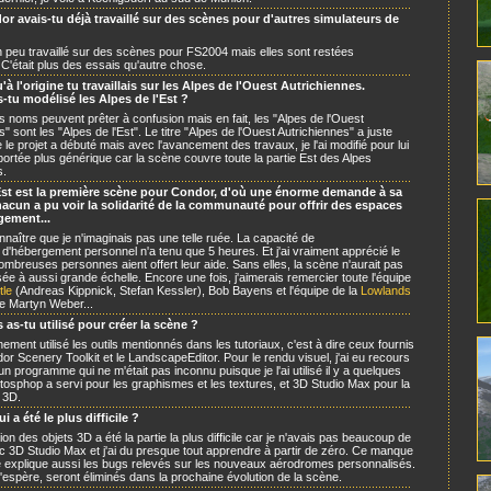
r avais-tu déjà travaillé sur des scènes pour d'autres simulateurs de
 un peu travaillé sur des scènes pour FS2004 mais elles sont restées
C'était plus des essais qu'autre chose.
'à l'origine tu travaillais sur les Alpes de l'Ouest Autrichiennes.
-tu modélisé les Alpes de l'Est ?
ts noms peuvent prêter à confusion mais en fait, les "Alpes de l'Ouest
" sont les "Alpes de l'Est". Le titre "Alpes de l'Ouest Autrichiennes" a juste
 le projet a débuté mais avec l'avancement des travaux, je l'ai modifié pour lui
ortée plus générique car la scène couvre toute la partie Est des Alpes
s.
Est est la première scène pour Condor, d'où une énorme demande à sa
chacun a pu voir la solidarité de la communauté pour offrir des espaces
gement...
nnaître que je n'imaginais pas une telle ruée. La capacité de
'hébergement personnel n'a tenu que 5 heures. Et j'ai vraiment apprécié le
nombreuses personnes aient offert leur aide. Sans elles, la scène n'aurait pas
sée à aussi grande échelle. Encore une fois, j'aimerais remercier toute l'équipe
tle
(Andreas Kippnick, Stefan Kessler), Bob Bayens et l'équipe de la
Lowlands
ue Martyn Weber...
 as-tu utilisé pour créer la scène ?
nement utilisé les outils mentionnés dans les tutoriaux, c'est à dire ceux fournis
or Scenery Toolkit et le LandscapeEditor. Pour le rendu visuel, j'ai eu recours
n programme qui ne m'était pas inconnu puisque je l'ai utilisé il y a quelques
osphop a servi pour les graphismes et les textures, et 3D Studio Max pour la
 3D.
i a été le plus difficile ?
on des objets 3D a été la partie la plus difficile car je n'avais pas beaucoup de
c 3D Studio Max et j'ai du presque tout apprendre à partir de zéro. Ce manque
 explique aussi les bugs relevés sur les nouveaux aérodromes personnalisés.
 l'espère, seront éliminés dans la prochaine évolution de la scène.