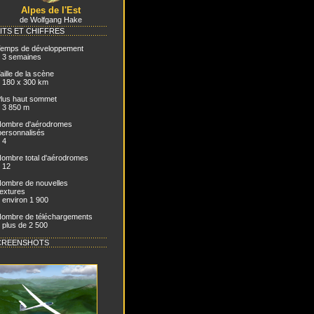
Alpes de l'Est
de Wolfgang Hake
ITS ET CHIFFRES
emps de développement
- 3 semaines
aille de la scène
- 180 x 300 km
lus haut sommet
- 3 850 m
ombre d'aérodromes
personnalisés
- 4
ombre total d'aérodromes
- 12
ombre de nouvelles
textures
- environ 1 900
ombre de téléchargements
- plus de 2 500
CREENSHOTS