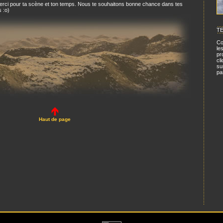
erci pour ta scène et ton temps. Nous te souhaitons bonne chance dans tes
s :o)
T
Co
le
pr
cl
su
pa
Haut de page